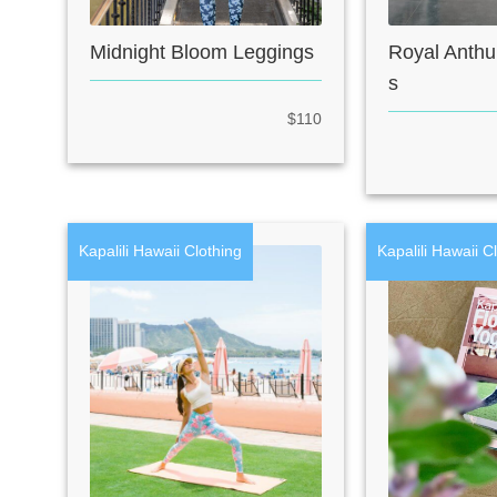
Midnight Bloom Leggings
Royal Anthu
s
$110
Kapalili Hawaii Clothing
Kapalili Hawaii C