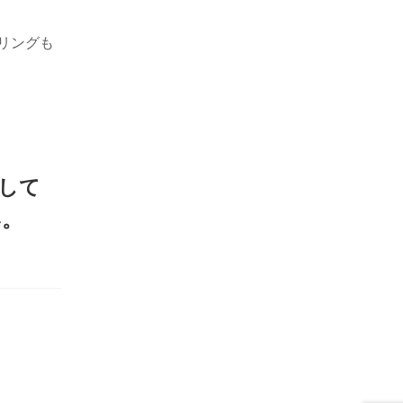
リングも
して
い。