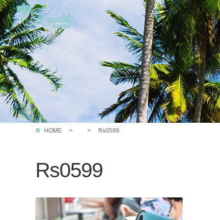
HOME
Rs0599
Rs0599