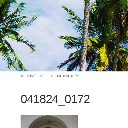
HOME
041824_0172
041824_0172