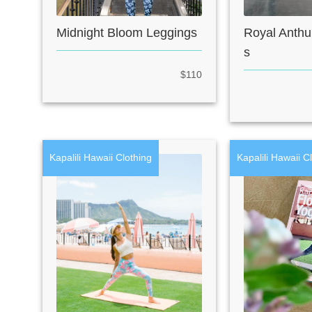
Midnight Bloom Leggings
Royal Anthu
s
$110
Kapalili Hawaii Clothing
Kapalili Hawaii C